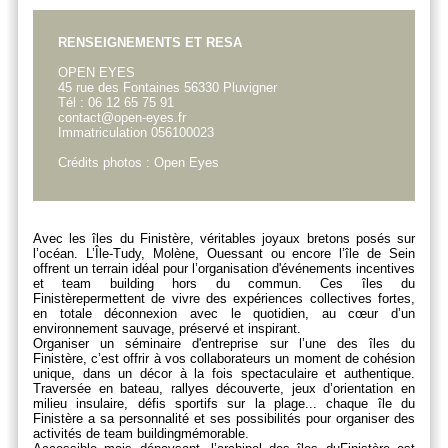
RENSEIGNEMENTS ET RESA
OPEN EYES
45 rue des Fontaines 56330 Pluvigner
Tél : 06 12 65 75 91
contact@open-eyes.fr
Immatriculation 056100023
Crédits photos : Open Eyes
Avec les
îles du Finistère
, véritables joyaux bretons posés sur
l’océan. L
’Île-Tudy, Molène, Ouessant
ou encore
l’île de Sein
offrent un terrain idéal pour l’organisation d'événements
incentives
et
team building
hors du commun. Ces
îles du
Finistère
permettent de vivre des expériences collectives fortes,
en totale déconnexion avec le quotidien, au cœur d’un
environnement sauvage, préservé et inspirant.
Organiser un
séminaire
d'entreprise sur l’une des
îles du
Finistère
, c’est offrir à vos collaborateurs un moment de cohésion
unique, dans un décor à la fois spectaculaire et authentique.
Traversée en bateau, rallyes découverte, jeux d’orientation en
milieu insulaire, défis sportifs sur la plage... chaque île du
Finistère a sa personnalité et ses possibilités pour organiser des
activités de
team building
mémorable.