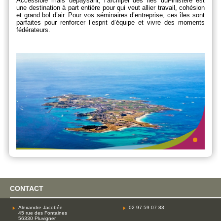
Accessible mais dépaysant, l’archipel des
îles du
Finistère
est
une destination à part entière pour qui veut allier travail, cohésion
et grand bol d’air. Pour vos
séminaires
d’entreprise, ces îles sont
parfaites pour renforcer l’esprit d’équipe et vivre des moments
fédérateurs.
CONTACT
Alexandre Jacobée
02 97 59 07 83
45 rue des Fontaines
56330 Pluvigner