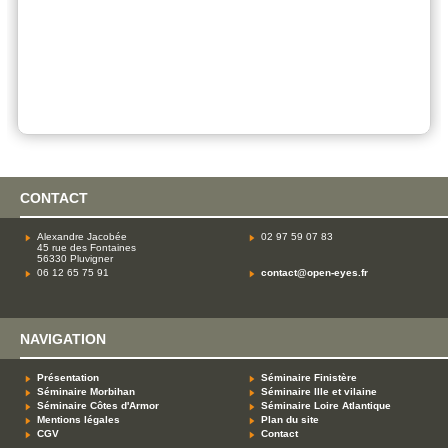
CONTACT
Alexandre Jacobée
02 97 59 07 83
45 rue des Fontaines
56330 Pluvigner
06 12 65 75 91
contact@open-eyes.fr
NAVIGATION
Présentation
Séminaire Finistère
Séminaire Morbihan
Séminaire Ille et vilaine
Séminaire Côtes d'Armor
Séminaire Loire Atlantique
Mentions légales
Plan du site
CGV
Contact