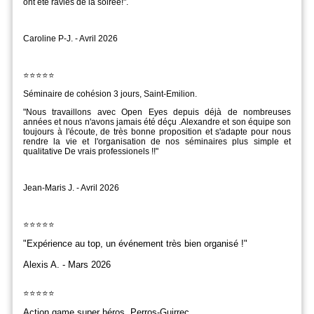
ont été ravies de la soirée!".
Caroline P-J. - Avril 2026
⭐️⭐️⭐️⭐️⭐️
Séminaire de cohésion 3 jours, Saint-Emilion.
"
Nous travaillons avec Open Eyes depuis déjà de nombreuses
années et nous n'avons jamais été déçu .Alexandre et son équipe son
toujours à l'écoute, de très bonne proposition et s'adapte pour nous
rendre la vie et l'organisation de nos séminaires plus simple et
qualitative De vrais professionels !!"
Jean-Maris J. - Avril 2026
⭐️⭐️⭐️⭐️⭐️
"
Expérience au top, un événement très bien organisé !"
Alexis A. - Mars 2026
⭐️⭐️⭐️⭐️⭐️
Action game super héros, Perros-Guirrec.