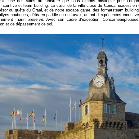
est l’une des villes du Finistère que nous aimons privilégier pour l’org
s
incentive
et
team building
. Le cœur de la ville close de
Concarneau
est en 
ésor ou quête du Graal, et de notre escape game, des formats
team building
rallyes nautiques, défis en paddle ou en kayak, autant d’expériences
incentiv
nnement marin préservé. Avec son cadre d’exception,
Concarneau
propose
on et de dépassement de soi.