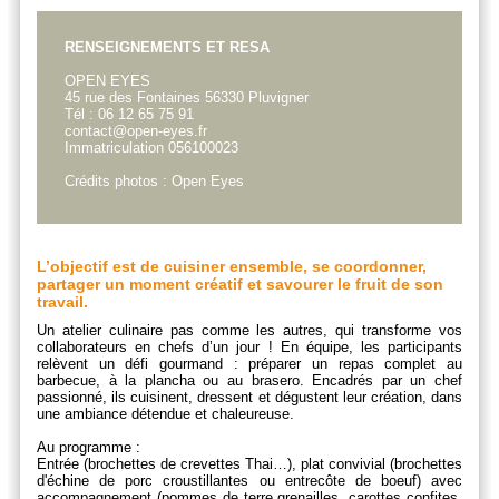
RENSEIGNEMENTS ET RESA
OPEN EYES
45 rue des Fontaines 56330 Pluvigner
Tél : 06 12 65 75 91
contact@open-eyes.fr
Immatriculation 056100023
Crédits photos : Open Eyes
L’objectif est de cuisiner ensemble, se coordonner,
partager un moment créatif et savourer le fruit de son
travail.
Un atelier culinaire pas comme les autres, qui transforme vos
collaborateurs en chefs d’un jour ! En équipe, les participants
relèvent un défi gourmand : préparer un repas complet au
barbecue, à la plancha ou au brasero. Encadrés par un chef
passionné, ils cuisinent, dressent et dégustent leur création, dans
une ambiance détendue et chaleureuse.
Au programme :
Entrée (brochettes de crevettes Thai…), plat convivial (brochettes
d'échine de porc croustillantes ou entrecôte de boeuf) avec
accompagnement (pommes de terre grenailles, carottes confites,