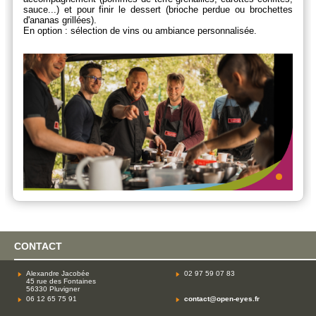
sauce...) et pour finir le dessert (brioche perdue ou brochettes
d'ananas grillées).
En option : sélection de vins ou ambiance personnalisée.
CONTACT
Alexandre Jacobée
02 97 59 07 83
45 rue des Fontaines
56330 Pluvigner
06 12 65 75 91
contact@open-eyes.fr