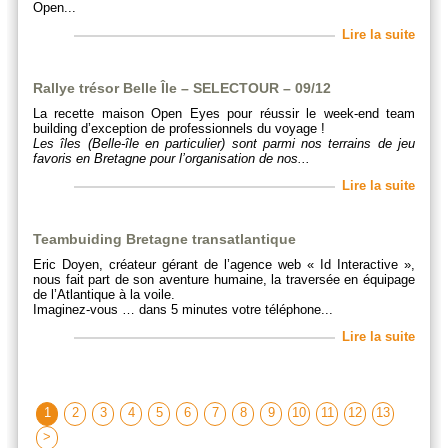
Open...
Lire la suite
Rallye trésor Belle Île – SELECTOUR – 09/12
La recette maison Open Eyes pour réussir le week-end team
building d’exception de professionnels du voyage !
Les îles (Belle-île en particulier) sont parmi nos terrains de jeu
favoris en Bretagne pour l’organisation de nos...
Lire la suite
Teambuiding Bretagne transatlantique
Eric Doyen, créateur gérant de l’agence web « Id Interactive »,
nous fait part de son aventure humaine, la traversée en équipage
de l’Atlantique à la voile.
Imaginez-vous … dans 5 minutes votre téléphone...
Lire la suite
1
2
3
4
5
6
7
8
9
10
11
12
13
>